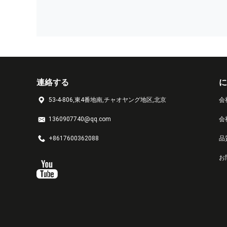
連絡する
に
53-4-806,東4番地南,チャオヤング地区,北京
会
1360907740@qq.com
会
+8617600362088
品
お