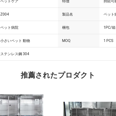
ペットケア
特徴
持続可
Z004
製品名
ペット
ペット病院
梱包
1PC/箱
小さいペット 動物
MOQ
1 PCS
ステンレス鋼 304
推薦されたプロダクト