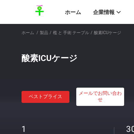
ホーム
企業情報
ホーム
/
製品
/
檻 と 手術 テーブル
/
酸素ICUケージ
酸素ICUケージ
メールでお問い合わ
ベストプライス
せ
1
3